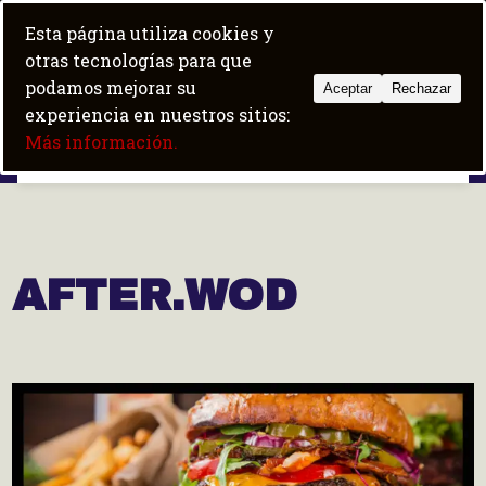
Skip
+34 684 100 600
|
fit5albir@gmail.com
Esta página utiliza cookies y
to
Trabaja con nosotros
Boot camp
otras tecnologías para que
content
podamos mejorar su
Aceptar
Rechazar
experiencia en nuestros sitios:
Fit5 Albir
Más información.
AFTER.WOD