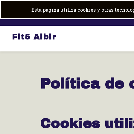
Skip
+34 684 100 600
|
fit5albir@gmail.com
Esta página utiliza cookies y otras tecnol
to
content
Fit5 Albir
Política de
Cookies util