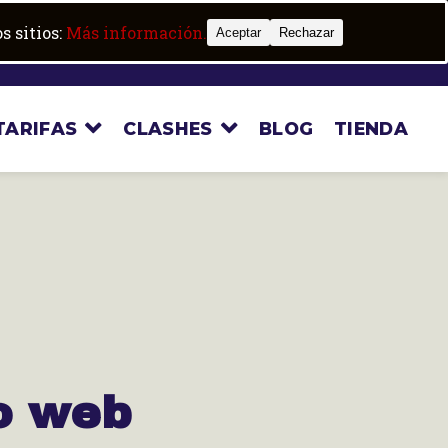
Trabaja con nosotros
Boot camp
s sitios:
Más información.
Aceptar
Rechazar
TARIFAS
CLASHES
BLOG
TIENDA
io web