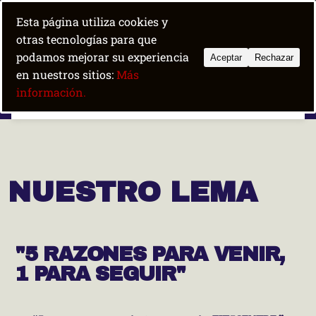
+34 684 100 600
|
fit5albir@gmail.com
Esta página utiliza cookies y
Trabaja con nosotros
Boot camp
otras tecnologías para que
podamos mejorar su experiencia
Aceptar
Rechazar
en nuestros sitios:
Más
Fit5 Albir
información.
NUESTRO LEMA
"5 RAZONES PARA VENIR,
1 PARA SEGUIR"