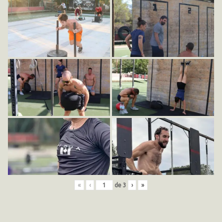
«
‹
de
3
›
»