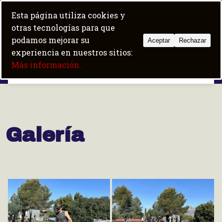
Skip
+34 684 100 600
|
fit5albir@gmail.com
Esta página utiliza cookies y
to
Trabaja con nosotros
Boot camp
otras tecnologías para que
content
podamos mejorar su
Aceptar
Rechazar
experiencia en nuestros sitios:
Fit5 Albir
Más información.
Galería