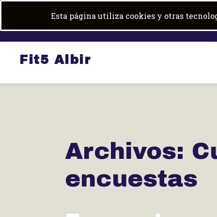
Skip
+34 684 100 600
|
fit5albir@gmail.com
Esta página utiliza cookies y otras tecnol
to
content
Fit5 Albir
Archivos:
C
encuestas