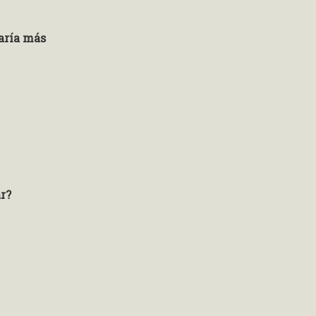
taría más
ar?