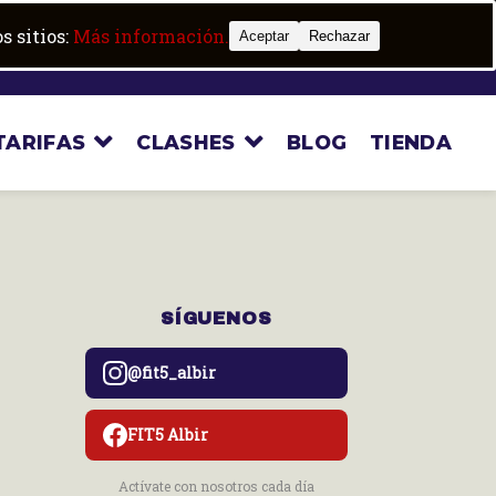
Trabaja con nosotros
Boot camp
s sitios:
Más información.
Aceptar
Rechazar
TARIFAS
CLASHES
BLOG
TIENDA
SÍGUENOS
@fit5_albir
FIT5 Albir
Actívate con nosotros cada día