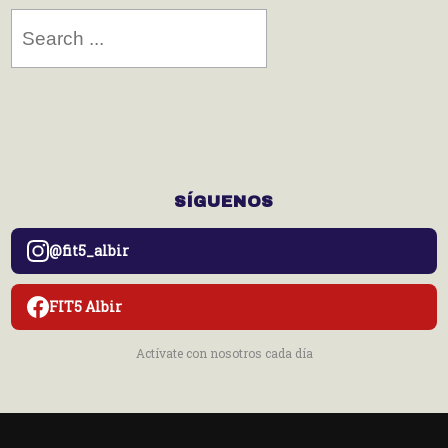
Search
for:
SÍGUENOS
@fit5_albir
FIT5 Albir
Actívate con nosotros cada día