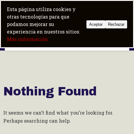
Skip
+34 684 100 600
|
fit5albir@gmail.com
Esta página utiliza cookies y
to
Trabaja con nosotros
Boot camp
otras tecnologías para que
content
podamos mejorar su
Aceptar
Rechazar
experiencia en nuestros sitios:
Fit5 Albir
Más información.
Nothing Found
It seems we can’t find what you’re looking for.
Perhaps searching can help.