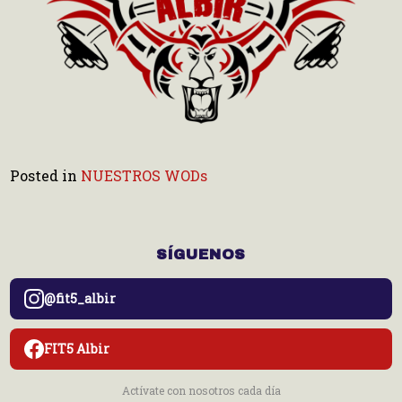
Posted in
NUESTROS WODs
SÍGUENOS
@fit5_albir
FIT5 Albir
Actívate con nosotros cada día