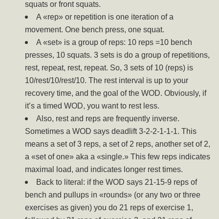
squats or front squats.
A «rep» or repetition is one iteration of a
movement. One bench press, one squat.
A «set» is a group of reps: 10 reps =10 bench
presses, 10 squats. 3 sets is do a group of repetitions,
rest, repeat, rest, repeat. So, 3 sets of 10 (reps) is
10/rest/10/rest/10. The rest interval is up to your
recovery time, and the goal of the WOD. Obviously, if
it’s a timed WOD, you want to rest less.
Also, rest and reps are frequently inverse.
Sometimes a WOD says deadlift 3-2-2-1-1-1. This
means a set of 3 reps, a set of 2 reps, another set of 2,
a «set of one» aka a «single.» This few reps indicates
maximal load, and indicates longer rest times.
Back to literal: if the WOD says 21-15-9 reps of
bench and pullups in «rounds» (or any two or three
exercises as given) you do 21 reps of exercise 1,