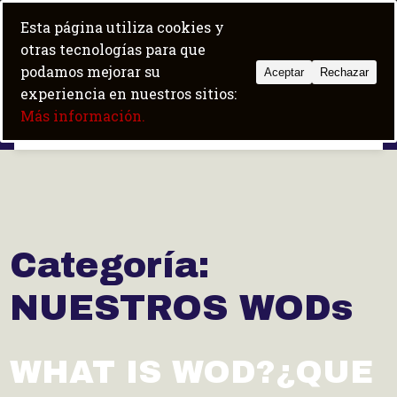
Skip
+34 684 100 600
|
fit5albir@gmail.com
Esta página utiliza cookies y
to
Trabaja con nosotros
Boot camp
otras tecnologías para que
content
podamos mejorar su
Aceptar
Rechazar
experiencia en nuestros sitios:
Fit5 Albir
Más información.
Categoría:
NUESTROS WODs
WHAT IS WOD?
¿QUE