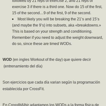
followed by 21 reps of exercise 2, and 21 reps of
exercise 3 if there is a third one. Now do 15 of the first,
15 of the second…9 of the first, 9 of the second.
Most likely you will be breaking the 21’s and 15’s
(and maybe the 9’s) into subsets, aka «breakdowns.»
This is based on your strength and conditioning.
Remember if you need to adjust the weight downward,
do so, since these are timed WODs.
WOD
(en ingles Workout of the day) que quiere decir
(entrenamiento del día)
Son ejercicios que
cada día
varian
según
la programación
establecida por CrossFit.
En CrossfitAlbir adaptamos los WODs a la forma física de