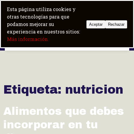
Skip
+34 684 100 600
|
fit5albir@gmail.com
Esta página utiliza cookies y
to
Trabaja con nosotros
Boot camp
otras tecnologías para que
content
podamos mejorar su
Aceptar
Rechazar
experiencia en nuestros sitios:
Fit5 Albir
Más información.
Etiqueta:
nutricion
Alimentos que debes
incorporar en tu